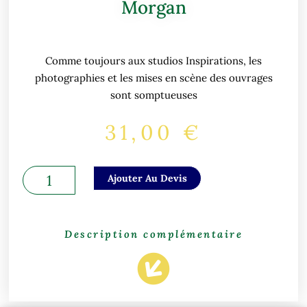
Morgan
Comme toujours aux studios Inspirations, les
photographies et les mises en scène des ouvrages
sont somptueuses
31,00
€
quantité
Ajouter Au Devis
de
Willigs
Hands
Description complémentaire
de
Betsy
Morgan