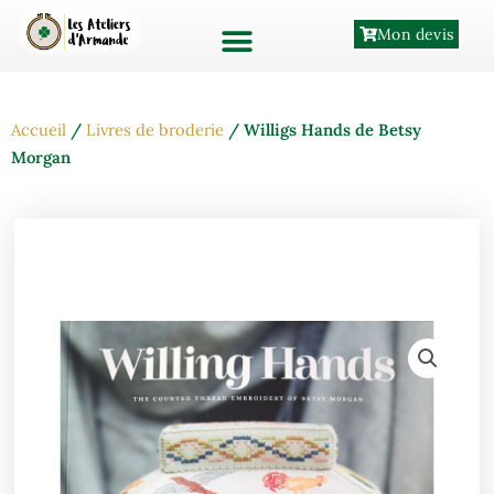
Aller
Mon devis
au
contenu
Accueil
/
Livres de broderie
/ Willigs Hands de Betsy
Morgan