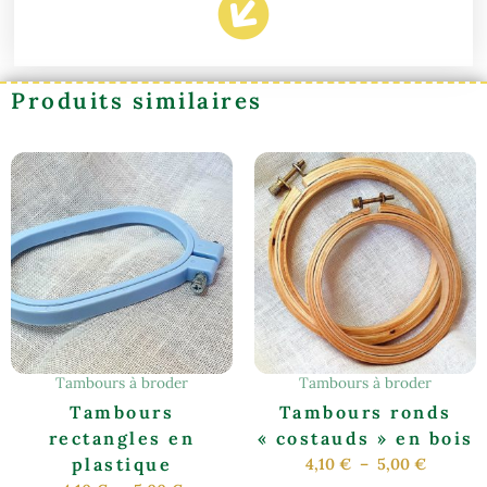
plastique
Produits similaires
Plage
Plage
Ce
Ce
de
de
produit
produit
prix :
prix :
a
a
4,10 €
4,10 €
à
à
plusieurs
plusieurs
5,00 €
5,00 €
variations.
variations.
Les
Les
options
options
peuvent
peuvent
être
être
Tambours à broder
Tambours à broder
choisies
choisies
Tambours
Tambours ronds
sur
sur
rectangles en
« costauds » en bois
la
la
plastique
4,10
€
–
5,00
€