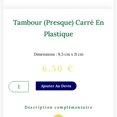
Tambour (presque) Carré En
Plastique
Dimensions : 9,5 cm x 11 cm
6,50
€
quantité
Ajouter Au Devis
de
Tambour
(presque)
Description complémentaire
carré
en