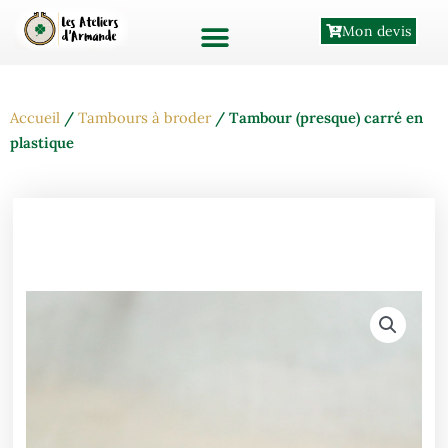
Aller
Mon devis
au
contenu
Accueil
/
Tambours à broder
/ Tambour (presque) carré en
plastique