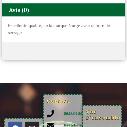
Avis (0)
Excellente qualité, de la marque Nurge avec rainure de
serrage
Contact
Vue
06.16.04.56.39
D'ensemble
F
Y
I
P
lesateliersdarmande@gmail.com