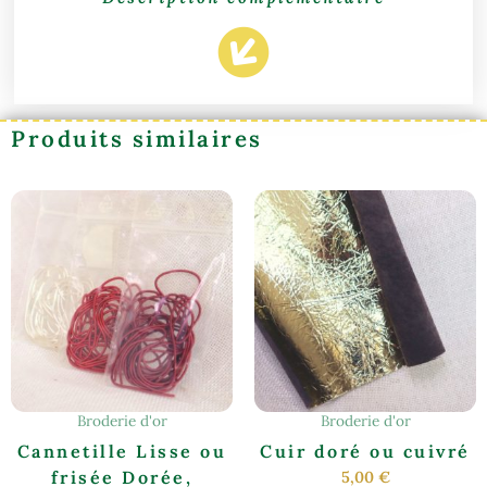
Produits similaires
Ce
produit
a
plusieurs
variations.
Les
options
peuvent
être
Broderie d'or
Broderie d'or
choisies
Cannetille Lisse ou
Cuir doré ou cuivré
sur
frisée Dorée,
5,00
€