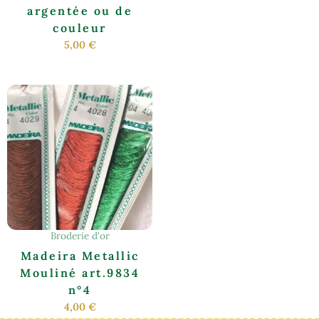
la
argentée ou de
page
couleur
du
5,00
€
produit
Ce
produit
a
plusieurs
variations.
Les
options
peuvent
être
Broderie d'or
choisies
Madeira Metallic
sur
Mouliné art.9834
la
n°4
page
4,00
€