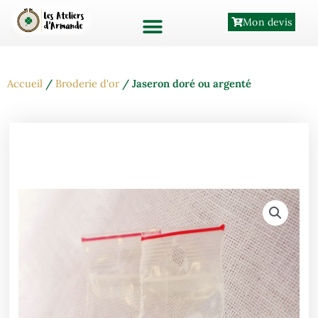
Aller
Mon devis
au
contenu
Accueil
/
Broderie d'or
/ Jaseron doré ou argenté