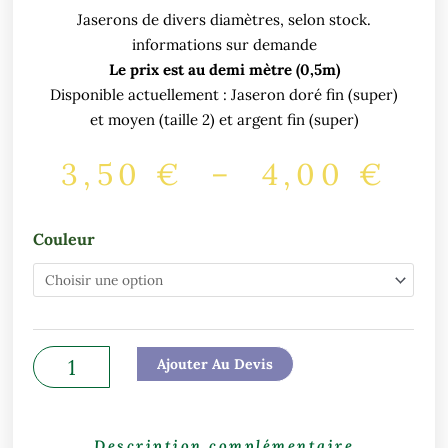
Jaserons de divers diamètres, selon stock.
informations sur demande
Le prix est au demi mètre (0,5m)
Disponible actuellement : Jaseron doré fin (super)
et moyen (taille 2) et argent fin (super)
Pla
3,50
€
–
4,00
€
de
pri
quantité
Couleur
3,5
de
à
Jaseron
4,
doré
ou
argenté
Ajouter Au Devis
Description complémentaire