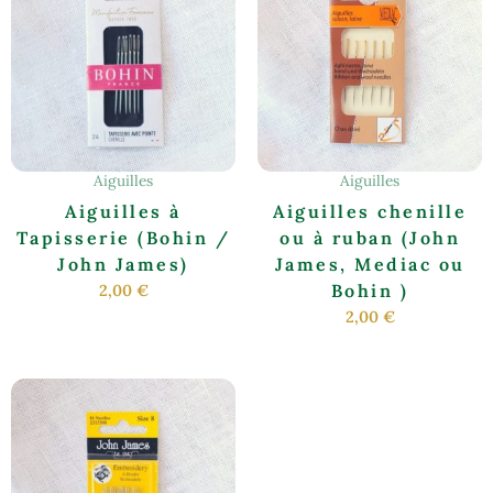
a
plusieurs
variations.
Les
options
peuvent
être
Aiguilles
Aiguilles
choisies
Aiguilles à
Aiguilles chenille
sur
Tapisserie (Bohin /
ou à ruban (John
la
John James)
James, Mediac ou
page
Bohin )
2,00
€
du
2,00
€
produit
Ce
produit
a
plusieurs