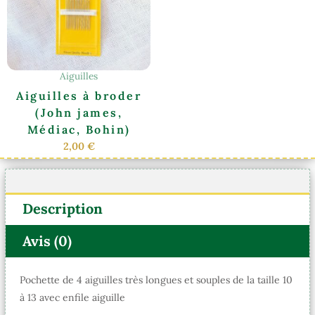
variations.
Les
options
peuvent
être
Aiguilles
choisies
Aiguilles à broder
sur
(John james,
la
Médiac, Bohin)
page
2,00
€
du
produit
Description
Avis (0)
Pochette de 4 aiguilles très longues et souples de la taille 10
à 13 avec enfile aiguille