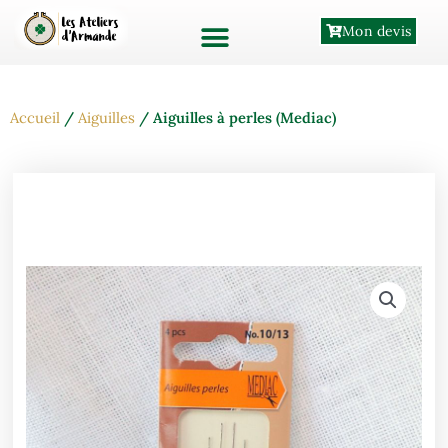
Aller
Mon devis
au
contenu
Accueil
/
Aiguilles
/ Aiguilles à perles (Mediac)