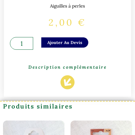
Aiguilles à perles
2,00
€
quantité
Ajouter Au Devis
de
Aiguilles
à
Description complémentaire
perles
(Mediac)
Produits similaires
Ce
produit